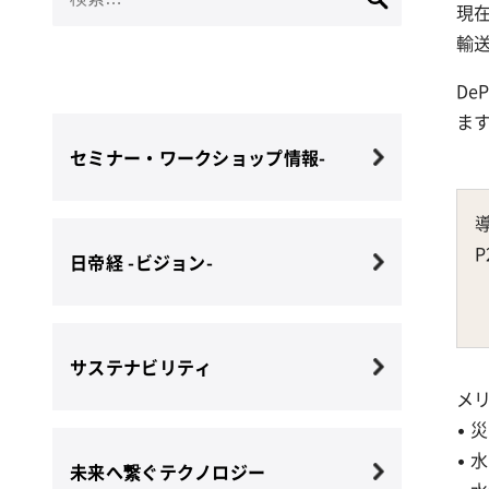
現
索:
輸
D
ま
セミナー・ワークショップ情報-
日帝経 -ビジョン-
サステナビリティ
メ
•
•
未来へ繋ぐテクノロジー