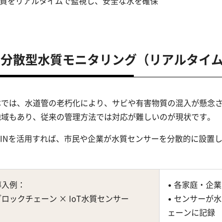
 水質をリアルタイムで監視し、安全な水を確保
 分散型水質モニタリング（リアルタイ
本では、水道管の老朽化により、サビや有害物質の混入が懸念
地域もあり、従来の管理方法では対応が難しいのが現状です。
ePINを活用すれば、市民や企業が水質センサーを分散的に設置
導入例：
• 各家庭・企
ブロックチェーン × IoT水質センサー
• センサーが
ェーンに記録