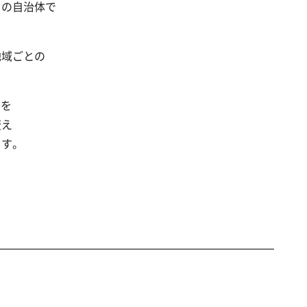
くの自治体で
地域ごとの
）を
変え
ます。