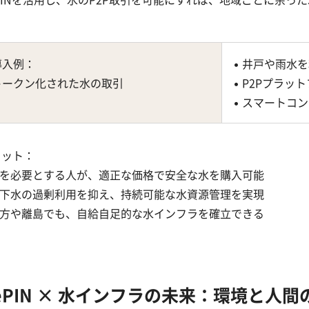
導入例：
• 井戸や雨水
トークン化された水の取引
• P2Pプラ
• スマートコ
リット：
 水を必要とする人が、適正な価格で安全な水を購入可能
 地下水の過剰利用を抑え、持続可能な水資源管理を実現
 地方や離島でも、自給自足的な水インフラを確立できる
ePIN × 水インフラの未来：環境と人