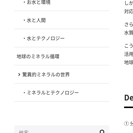
お水と環境
し
対
水と人間
さ
水
水とテクノロジー
こう
活
地球のミネラル循環
地
驚異的ミネラルの世界
ミネラルとテクノロジー
D
①
検