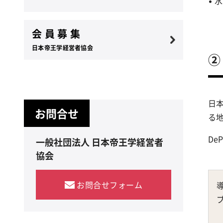
•
会 員 募 集
日本帝王学経営者協会
②
日
お問合せ
る
D
一般社団法人 日本帝王学経営者
協会
お問合せフォーム