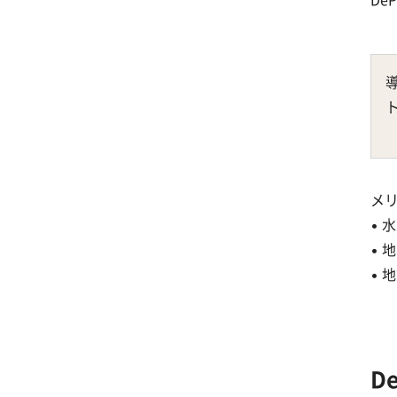
メ
•
•
•
D