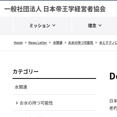
一般社団法人 日本帝王学経営者協会
ミッション
理念
Home
>
News Letter
>
水関連
>
お水の持つ可能性
>
水とテクノ
カテゴリー
水関連
日本
お水の持つ可能性
老