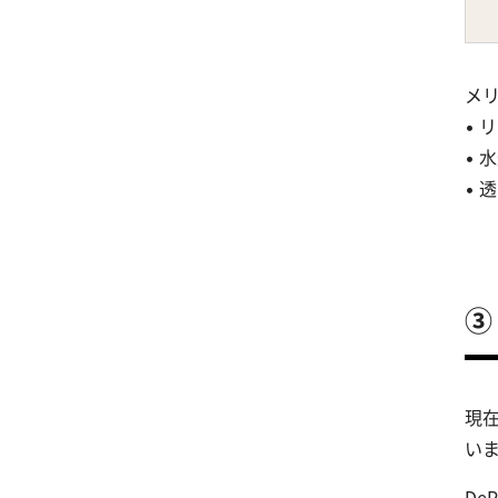
メ
•
•
•
③
現
い
De