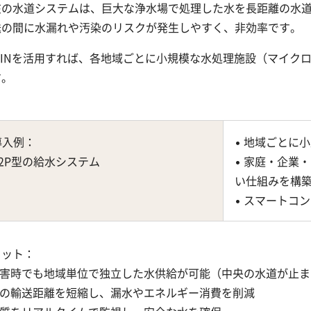
在の水道システムは、巨大な浄水場で処理した水を長距離の水
送の間に水漏れや汚染のリスクが発生しやすく、非効率です。
ePINを活用すれば、各地域ごとに小規模な水処理施設（マイク
す。
導入例：
• 地域ごとに
P2P型の給水システム
• 家庭・企業
い仕組みを構
• スマートコ
リット：
 災害時でも地域単位で独立した水供給が可能（中央の水道が止
 水の輸送距離を短縮し、漏水やエネルギー消費を削減