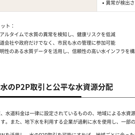
• 異常が検出
リット：
 リアルタイムで水質の異常を検知し、健康リスクを低減
 水道会社や政府だけでなく、市民も水の管理に参加可能
 透明性のある水質データを活用し、信頼性の高い水インフラを構
 水のP2P取引と公平な水資源分配
在、水道料金は一律に設定されているものの、地域による水資
ます。また、地下水を利用する企業が過剰に水を使用し、一部
PINを活用し、水のP2P取引を可能にすれば、地域ごとに余っ