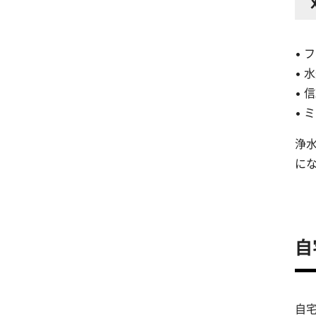
•
•
•
•
浄
に
自
自