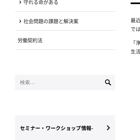
守れる命がある
最
社会問題の課題と解決案
で
労働契約法
「
生
検
索:
セミナー・ワークショップ情報-