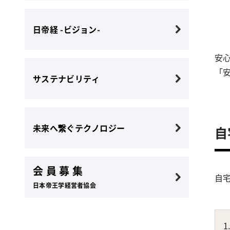
日帝経 -ビジョン-
安
「
サステナビリティ
未来へ繋ぐテクノロジー
自
会 員 募 集
自
日本帝王学経営者協会